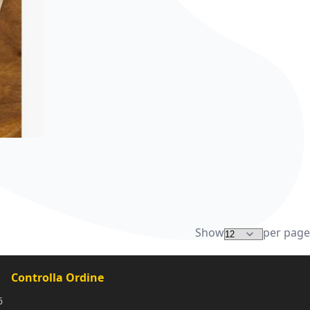
Show
per page
Controlla Ordine
6