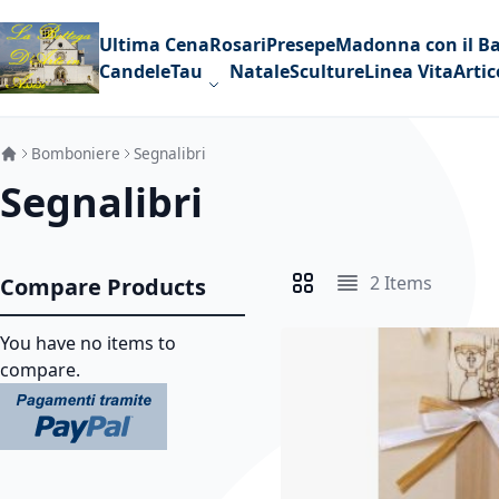
Skip to Content
Ultima Cena
Rosari
Presepe
Madonna con il B
Candele
Tau
Natale
Sculture
Linea Vita
Artic
Bomboniere
Segnalibri
Segnalibri
2
Items
Compare Products
View as
Grid
List
You have no items to
compare.