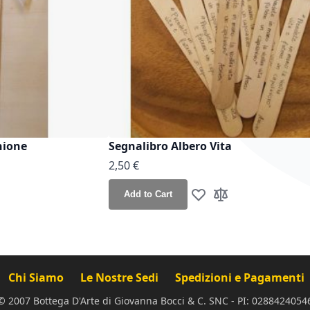
nione
Segnalibro Albero Vita
2,50 €
Add to Cart
h List
o Compare
Add to Wish List
Add to Compare
Chi Siamo
Le Nostre Sedi
Spedizioni e Pagamenti
© 2007 Bottega D'Arte di Giovanna Bocci & C. SNC - PI: 0288424054