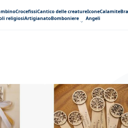
ambino
Crocefissi
Cantico delle creature
Icone
Calamite
Bra
oli religiosi
Artigianato
Bomboniere
Angeli