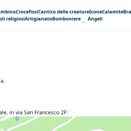
ambino
Crocefissi
Cantico delle creature
Icone
Calamite
Bra
oli religiosi
Artigianato
Bomboniere
Angeli
ia.
ale, in via San Francesco 2F: