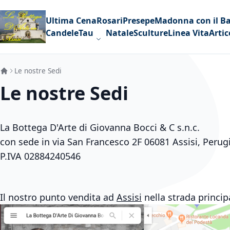
Skip to Content
Ultima Cena
Rosari
Presepe
Madonna con il B
Candele
Tau
Natale
Sculture
Linea Vita
Artic
Le nostre Sedi
Le nostre Sedi
La Bottega D'Arte di Giovanna Bocci & C s.n.c.
con sede in via San Francesco 2F 06081 Assisi, Perug
P.IVA 02884240546
Il nostro punto vendita ad
Assisi
nella strada princip